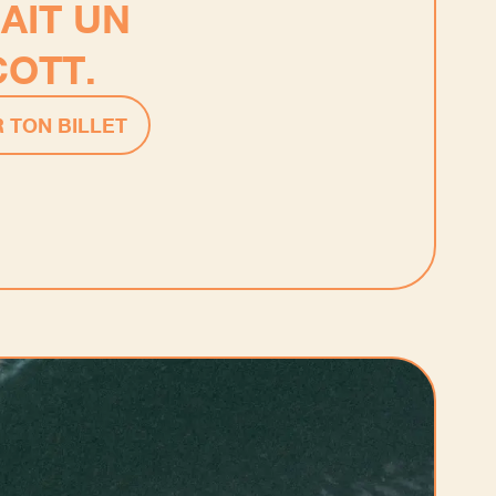
AIT UN
COTT.
 TON BILLET