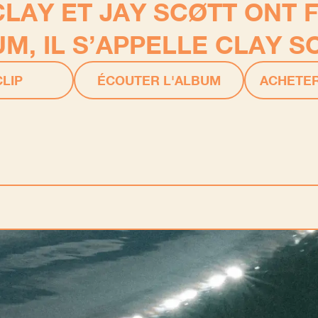
CLAY ET JAY SCØTT ONT F
M, IL S’APPELLE CLAY S
LIP
ÉCOUTER L'ALBUM
ACHETER